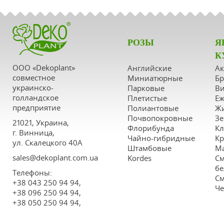
РОЗЫ
Я
К
ООО «Dekoplant»
Английские
А
совместное
Миниатюрные
Бр
украинско-
Парковые
Ви
голландское
Плетистые
Еж
предприятие
Полиантовые
Ж
Почвопокровные
Зе
21021, Украина,
Флорибунда
К
г. Винница,
Чайно-гибридные
К
ул. Скалецкого 40А
Штамбовые
М
sales@dekoplant.com.ua
Kordes
См
бе
Tелефоны:
См
+38 043 250 94 94,
Че
+38 096 250 94 94,
+38 050 250 94 94,
+38 063 250 94 94