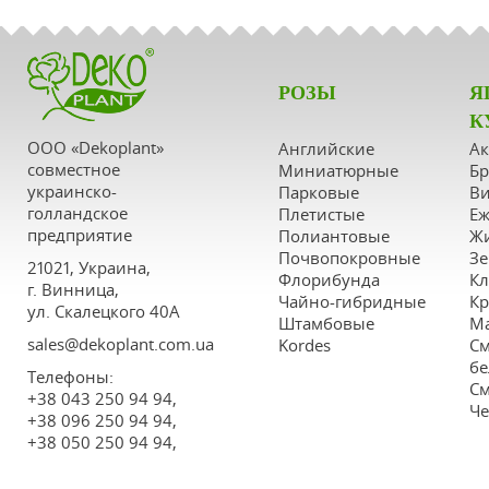
РОЗЫ
Я
К
ООО «Dekoplant»
Английские
А
совместное
Миниатюрные
Бр
украинско-
Парковые
Ви
голландское
Плетистые
Еж
предприятие
Полиантовые
Ж
Почвопокровные
Зе
21021, Украина,
Флорибунда
К
г. Винница,
Чайно-гибридные
К
ул. Скалецкого 40А
Штамбовые
М
sales@dekoplant.com.ua
Kordes
См
бе
Tелефоны:
См
+38 043 250 94 94,
Че
+38 096 250 94 94,
+38 050 250 94 94,
+38 063 250 94 94