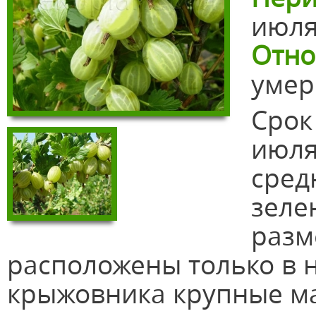
июл
Отно
умер
Срок
июля
сред
зеле
разм
расположены только в н
крыжовника крупные мас