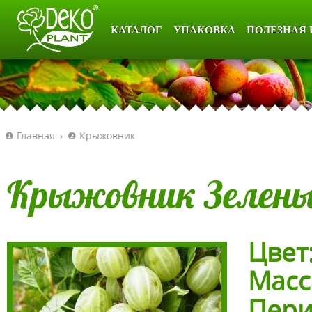
КАТАЛОГ
УПАКОВКА
ПОЛЕЗНАЯ
❶ Главная
›
❷ Крыжовник
Крыжовник Зелены
Цвет
Масс
Пери