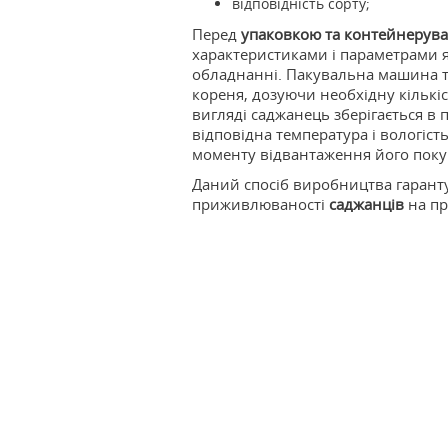
відповідність сорту;
Перед
упаковкою та контейнерув
характеристиками і параметрами я
обладнанні. Пакувальна машина 
кореня, дозуючи необхідну кількіс
вигляді саджанець зберігається в
відповідна температура і вологість
моменту відвантаження його поку
Ми
Даний спосіб виробництва гарантує
приживлюваності
саджанців
на пр
найн
для 