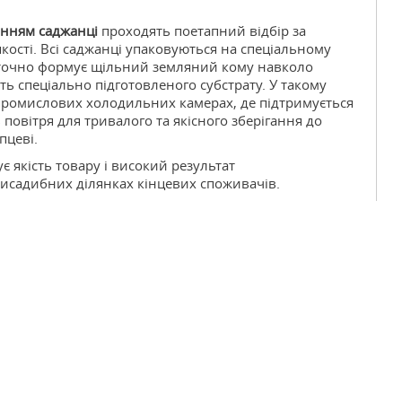
анням саджанці
проходять поетапний відбір за
кості. Всі саджанці упаковуються на спеціальному
точно формує щільний земляний кому навколо
ть спеціально підготовленого субстрату. У такому
 промислових холодильних камерах, де підтримується
 повітря для тривалого та якісного зберігання до
пцеві.
 використову
 якість товару і високий результат
исадибних ділянках кінцевих споживачів.
овітніші техно
вирощування т