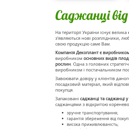
Саджанці від
На території України існує велика 
з'являються нові розплідники, люб
свою продукцію саме Вам.
С
Компанія Декоплант
є виробником
виробником
основних видів плод
рослин
. Одна з головних стратегі
виробником і постачальником пос
коме
Завоювати довіру у клієнтів дано
посадковий матеріал, який відпові
покупця.
Запаковані
саджанці та саджанці 
саджанцями з відкритою коренев
зручне транспортування;
гарантія збереження від покуп
висока приживлюваність;