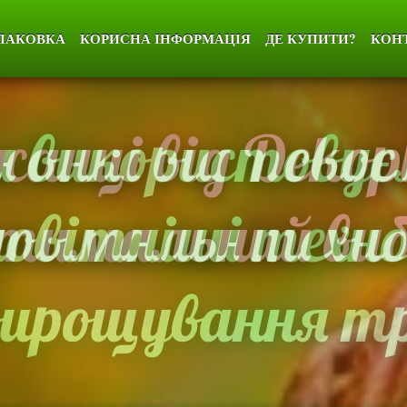
ПАКОВКА
КОРИСНА ІНФОРМАЦІЯ
ДЕ КУПИТИ?
КОН
анці від Dekopl
тимальний виб