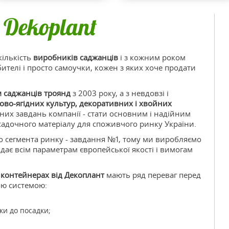
 Dekoplant
кількість
виробників саджанців
і з кожним роком
ителі і просто самоучки, кожен з яких хоче продати
аджанці ягід д
 саджанців троянд
з 2003 року, а з невдовзі і
ово-ягідних культур, декоративних і хвойних
чних завдань компанії - стати основним і надійним
адочного матеріалу для споживчого ринку України.
рційних вироб
го сегмента ринку - завдання №1, тому ми виробляємо
дає всім параметрам європейської якості і вимогам
у контейнерах від Декоплант
мають ряд переваг перед
ою системою:
ки до посадки;