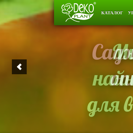
КАТАЛОГ
У
Садж
оп