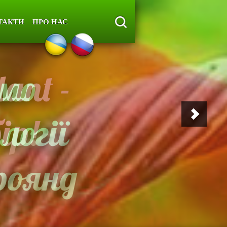
ТАКТИ
ПРО НАС
ant -
ір!