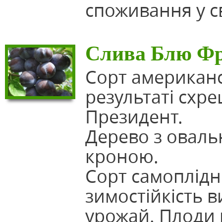
споживання у с
Слива Блю Фр
Сорт американс
результаті схре
Президент.
Дерево з оваль
кроною.
Сорт самоплідн
зимостійкість 
урожай. Плоди в