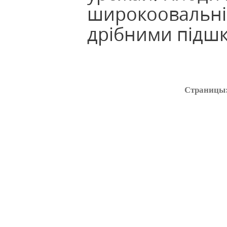
широкоовальні,
дрібними підш
Страницы