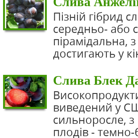
Слива Анжелі
Пізній гібрид с
середньо- або 
пірамідальна, 
достигають у кі
Слива Блек Д
Високопродукти
виведений у СШ
сильноросле, з
плодів - темно