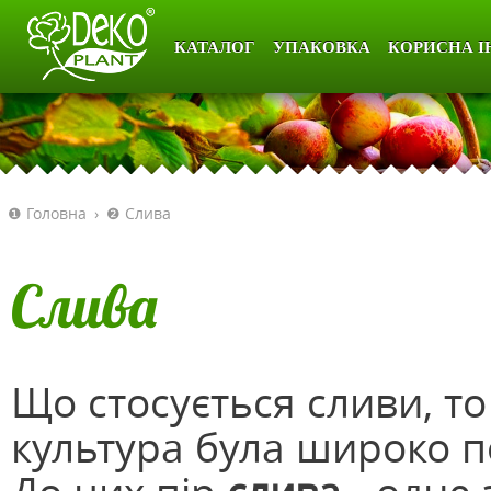
КАТАЛОГ
УПАКОВКА
КОРИСНА І
❶ Головна
›
❷ Слива
Слива
Що стосується сливи, то
культура була широко п