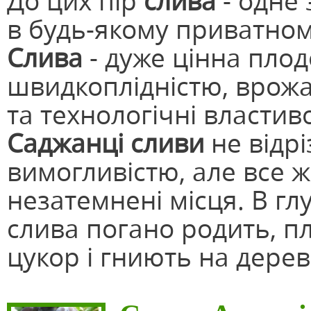
До цих пір
слива
- одне 
в будь-якому приватном
Слива
- дуже цінна плод
швидкоплідністю, врожа
та технологічні властиво
Саджанці сливи
не відр
вимогливістю, але все ж
незатемнені місця. В глу
слива погано родить, пл
цукор і гниють на дерев