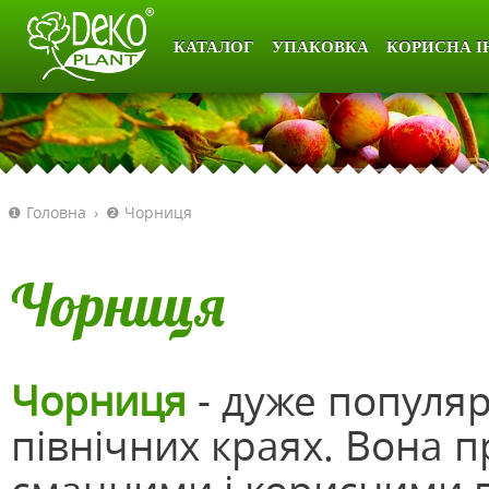
КАТАЛОГ
УПАКОВКА
КОРИСНА І
❶ Головна
›
❷ Чорниця
Чорниця
Чорниця
- дуже популяр
північних краях. Вона 