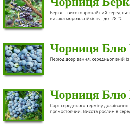
Чорниця Берк
Берклі - високоврожайний середньопі
висока морозостійкість - до -28 °C.
Чорниця Блю 
Період дозрівання: середньопізній (з
Чорниця Блю
Сорт середнього терміну дозрівання
прямостоячий. Висота рослин в серед