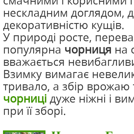
смачними і корисними 
нескладним доглядом, д
декоративністю кущів.
У природі росте, перева
популярна
чорниця
на 
вважається невибаглив
Взимку вимагає невелик
тривало, а збір врожаю 
чорниці
дуже ніжні і ви
при її зборі.