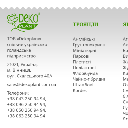
ТРОЯНДИ
Я
ТОВ «Dekoplant»
Англійські
Аг
спільне українсько-
Грунтопокривні
Ак
голандське
Мініатюрні
Бр
підприємство
Паркові
Ви
Плетисті
Ж
21021, Україна,
Поліантові
Ж
м. Вінниця,
Флорібунда
Ки
вул. Скалецького 40А
Чайно-гібридні
М
sales@dekoplant.com.ua
Штамбові
О
Kordes
См
Телефони:
бі
+38 043 250 94 94,
См
+38 096 250 94 94,
Су
+38 050 250 94 94,
Ч
+38 063 250 94 94
Яг
ш