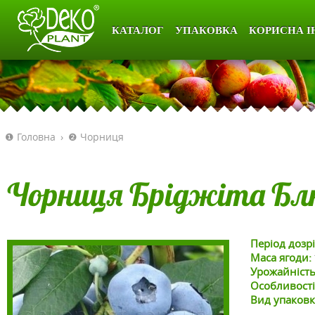
КАТАЛОГ
УПАКОВКА
КОРИСНА І
❶ Головна
›
❷ Чорниця
Чорниця Бріджіта Бл
Період дозр
Маса ягоди:
Урожайніст
Особливості
Вид упаков