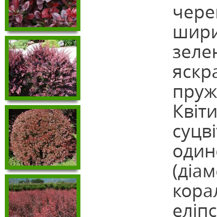
чере
шири
зелен
яскр
пруж
Квіти
суцві
одино
(діам
кора
еліп