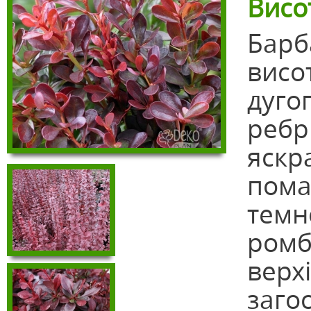
Висо
Барб
висот
дуго
ребр
яскр
помар
темн
ромбо
верхі
загос