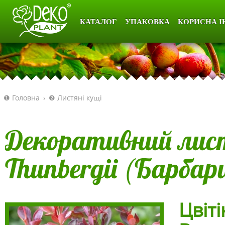
КАТАЛОГ
УПАКОВКА
КОРИСНА І
❶ Головна
›
❷ Листяні кущі
Декоративний лист
Thunbergii (Барбар
Цвіті